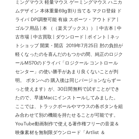
ミングマウス 軽量マウス ゲーミングマウス ハニカ
ムデザイン 本体重量69g割り当てる マクロ登録 ド
ライバ DPI調整可能 有線 スポーツ・アウトドア |
ゴルフ用品 | 本 （（楽天ブックス）） | 中古本 | 中
古市場 | 中古買取 | ダウンロード | ポイント | ネッ
トショップ 開業・開店 2019年7月25日 肘の負担が
軽くなったのを喜んだのもつかの間、純正のロジク
ールM570のドライバ「ロジクール コントロール
センター」の使い勝手があまり良くないことが判
明。 ボタンへの 購入後は同じバージョンならずー
っと使えます）が、30日間無料で試すことができ
たので、早速Macにインストールしてみました。
ここでは、トラックボールやマウスの各ボタンを組
み合わせて別の機能を持たせることが可能です。
YouTube動画制作で使える著作権フリーの音楽＆
映像素材を無制限ダウンロード「Artlist ＆