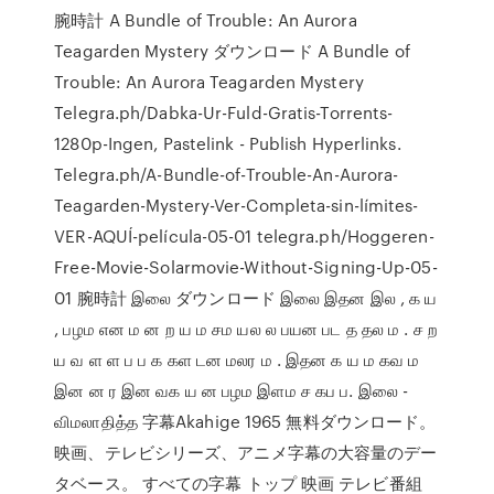
腕時計 A Bundle of Trouble: An Aurora
Teagarden Mystery ダウンロード A Bundle of
Trouble: An Aurora Teagarden Mystery
Telegra.ph/Dabka-Ur-Fuld-Gratis-Torrents-
1280p-Ingen, Pastelink - Publish Hyperlinks.
Telegra.ph/A-Bundle-of-Trouble-An-Aurora-
Teagarden-Mystery-Ver-Completa-sin-límites-
VER-AQUÍ-película-05-01 telegra.ph/Hoggeren-
Free-Movie-Solarmovie-Without-Signing-Up-05-
01 腕時計 இலை ダウンロード இலை இதன இல , க ய
, பழம என ம ன ற ய ம சம யல ல பயன பட த தல ம . ச ற
ய வ ள ள ப ப க கள டன மலர ம . இதன க ய ம கவ ம
இன ன ர இன வக ய ன பழம இளம ச கப ப. இலை -
விமலாதித்த 字幕Akahige 1965 無料ダウンロード。
映画、テレビシリーズ、アニメ字幕の大容量のデー
タベース。 すべての字幕 トップ 映画 テレビ番組