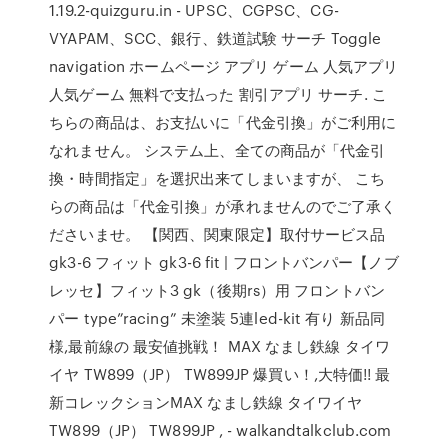
1.19.2-quizguru.in - UPSC、CGPSC、CG-
VYAPAM、SCC、銀行、鉄道試験 サーチ Toggle
navigation ホームページ アプリ ゲーム 人気アプリ
人気ゲーム 無料で支払った 割引アプリ サーチ. こ
ちらの商品は、お支払いに「代金引換」がご利用に
なれません。 システム上、全ての商品が「代金引
換・時間指定」を選択出来てしまいますが、 こち
らの商品は「代金引換」が承れませんのでご了承く
ださいませ。 【関西、関東限定】取付サービス品
gk3-6 フィット gk3-6 fit | フロントバンパー【ノブ
レッセ】フィット3 gk（後期rs）用 フロントバン
パー type”racing” 未塗装 5連led-kit 有り 新品同
様,最前線の 最安値挑戦！ MAX なまし鉄線 タイワ
イヤ TW899（JP） TW899JP 爆買い！,大特価!! 最
新コレックションMAX なまし鉄線 タイワイヤ
TW899（JP） TW899JP , - walkandtalkclub.com