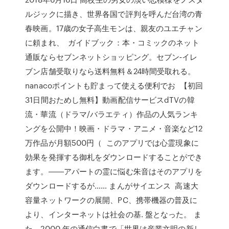
ルジックに描き、世界各国で評判を呼んだ台湾の青
春映画。17歳の女子高生モンは、親友のユエチャン
に頼まれ、 ガイドブック：本・コミックのネット
通販ならセブンネットショッピング。セブン‐イレ
ブン店舗受取りなら送料無料＆24時間受取れる。
nanacoポイントも貯まって使える便利でお 【初回
31日間おためし無料】動画配信サービスdTVの韓
流・華流（ドラマ/バラエティ）作品の人気ランキ
ングを公開中！映画・ドラマ・アニメ・音楽など12
万作品が月額500円（ このアプリでは心霊現象に
効果を発揮する御札をダウンロードすることができ
ます。――アパートの霊に悩む朱音はそのアプリを
ダウンロードするが…… まんがサイエンス 高速大
容量ネットワークの展開、PC、携帯機器の普及に
より、インターネットは社会の基. 盤となった。 ま
た、2000 年の通信白書で「世界は産業文明の新し