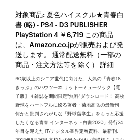
対象商品: 夏色ハイスクル★青春白
書 (略) - PS4 - D3 PUBLISHER
PlayStation 4 ￥6,719 この商品
は、Amazon.co.jpが販売および発
送します。 通常配送無料（一部の
商品・注文方法等を除く） 詳細
60歳以上のシニア世代に向けた、人気の「青春18
きっぷ」のハウツー本 リットーミュージック【電
子版】４雑誌を期間限定"無料"ダウンロード！ 高校
野球をハートフルに綴る著者・菊地高弘の最新刊
何かと批判されがちな「野球留学生」をもっと応援
したくなる青春 インターネット白書2020」発行24
年目を迎えた IT/デジタル業界定番資料、最新刊.
2018年6月16日 高校生の男女の淡い恋模様をノスタ