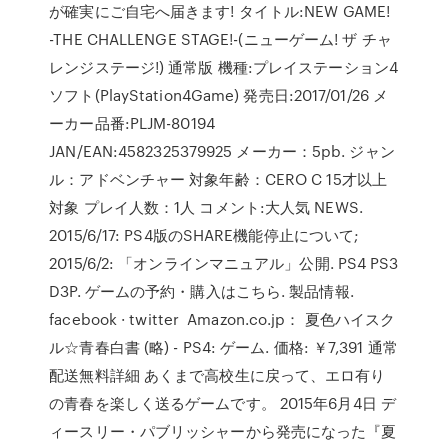
が確実にご自宅へ届きます! タイトル:NEW GAME!
-THE CHALLENGE STAGE!-(ニューゲーム! ザ チャ
レンジステージ!) 通常版 機種:プレイステーション4
ソフト(PlayStation4Game) 発売日:2017/01/26 メ
ーカー品番:PLJM-80194
JAN/EAN:4582325379925 メーカー：5pb. ジャン
ル：アドベンチャー 対象年齢：CERO C 15才以上
対象 プレイ人数：1人 コメント:大人気 NEWS.
2015/6/17: PS4版のSHARE機能停止について;
2015/6/2: 「オンラインマニュアル」公開. PS4 PS3
D3P. ゲームの予約・購入はこちら. 製品情報.
facebook · twitter Amazon.co.jp： 夏色ハイスク
ル☆青春白書 (略) - PS4: ゲーム. 価格: ￥7,391 通常
配送無料詳細 あくまで高校生に戻って、エロ有り
の青春を楽しく送るゲームです。 2015年6月4日 デ
ィースリー・パブリッシャーから発売になった『夏