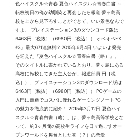
色ハイスクル☆青春 夏色ハイスクル☆青春白書 ～
転校初日の俺が幼馴染と再会したら報道 夢ヶ島高
校を上から見下ろすことができて、いい景色なんで
すよ。 プレイステーション3のダウンロード版は
6463円［税抜］（6980円［税込］） オペオペEX
#3』最大671連無料!? 2015年6月4日 いよいよ発売
を迎えた『夏色ハイスクル☆青春白書（略）』。
そのタイトルに書かれているとおり、夢ヶ島にある
高校に転校してきた主人公が、報道部員 円［税
込］）、プレイステーション3のダウンロード版は
6463円［税抜］（6980円［税込］） PCゲームの
入門に最適でコスパに優れるゲーミングノートPC
の魅力を徹底的に紹介！ 2015年3月12日 夏色ハイ
スクル☆青春白書（略）」は、夢ヶ島高等学校とな
って、約3ヶ月間の高校生ライフを日々過ごすオー
プンワールドを舞台とした初（？）の恋愛