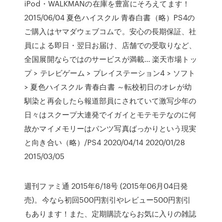
iPod・WALKMANの在庫を豊富にそろえてます！
2015/06/04 夏色ハイスクル 青春白書（略）PS4の
ご購入はヤマダウェブコムで。安心の長期保証、社
員による即日・翌日お届け、店舗での受取りなど、
全国展開ならではのサービスが満載… 楽天市場トッ
プ > テレビゲーム > プレイステーション4 > ソフト
> 夏色ハイスクル 青春白書 ～転校初日のオレが幼
馴染と再会したら報道部員にされていて激写少年の
日々はスクープ大連発でイガイとモテモテなのに何
故かマイメモリーはパンツ写真ばっかりという現実
と向き合い（略）/PS4 2020/04/14 2020/01/28
2015/03/05
週刊ファミ通 2015年6/18号 (2015年06月04日発
売)。今なら初回500円割引やレビュー500円割引
もあります！また、定期購読ならお気に入りの雑誌