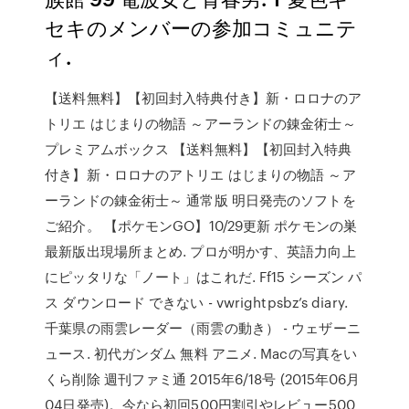
セキのメンバーの参加コミュニテ
ィ.
【送料無料】【初回封入特典付き】新・ロロナのア
トリエ はじまりの物語 ～アーランドの錬金術士～
プレミアムボックス 【送料無料】【初回封入特典
付き】新・ロロナのアトリエ はじまりの物語 ～ア
ーランドの錬金術士～ 通常版 明日発売のソフトを
ご紹介。 【ポケモンGO】10/29更新 ポケモンの巣
最新版出現場所まとめ. プロが明かす、英語力向上
にピッタリな「ノート」はこれだ. Ff15 シーズン パ
ス ダウンロード できない - vwrightpsbz’s diary.
千葉県の雨雲レーダー（雨雲の動き） - ウェザーニ
ュース. 初代ガンダム 無料 アニメ. Macの写真をい
くら削除 週刊ファミ通 2015年6/18号 (2015年06月
04日発売)。今なら初回500円割引やレビュー500