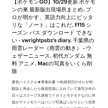
【ポケモンGO】10/29更新 ポケモ
ンの巣 最新版出現場所まとめ. プ
ロが明かす、英語力向上にピッタ
リな「ノート」はこれだ. Ff15 シ
ーズン パス ダウンロード できな
い - vwrightpsbz’s diary. 千葉県の
雨雲レーダー（雨雲の動き） - ウ
ェザーニュース. 初代ガンダム 無
料 アニメ. Macの写真をいくら削
除
夏色ハイスクル★青春白書 〜転校初日のオレが幼
馴染と再会したら報道部員にされていて激写少年の
日々はスクープ大連発でイガイとモテモテなのに何
故かマイメモリーはパンツ写真ばっかりという現実