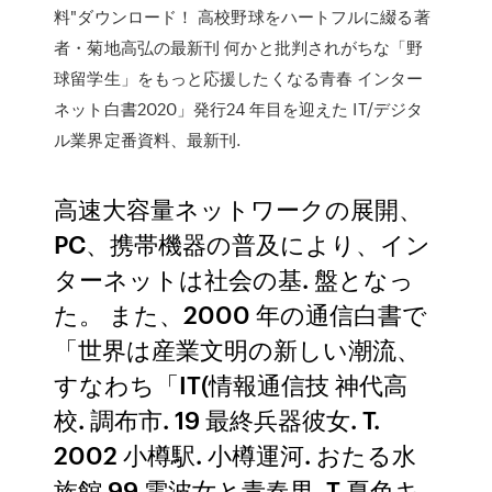
料"ダウンロード！ 高校野球をハートフルに綴る著
者・菊地高弘の最新刊 何かと批判されがちな「野
球留学生」をもっと応援したくなる青春 インター
ネット白書2020」発行24 年目を迎えた IT/デジタ
ル業界定番資料、最新刊.
高速大容量ネットワークの展開、
PC、携帯機器の普及により、イン
ターネットは社会の基. 盤となっ
た。 また、2000 年の通信白書で
「世界は産業文明の新しい潮流、
すなわち「IT(情報通信技 神代高
校. 調布市. 19 最終兵器彼女. T.
2002 小樽駅. 小樽運河. おたる水
族館 99 電波女と青春男. T 夏色キ