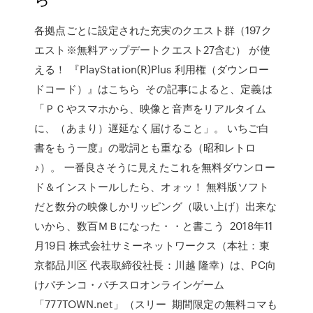
各拠点ごとに設定された充実のクエスト群（197ク
エスト※無料アップデートクエスト27含む） が使
える！ 『PlayStation(R)Plus 利用権（ダウンロー
ドコード）』はこちら その記事によると、定義は
「ＰＣやスマホから、映像と音声をリアルタイム
に、（あまり）遅延なく届けること」。 いちご白
書をもう一度』の歌詞とも重なる（昭和レトロ
♪）。 一番良さそうに見えたこれを無料ダウンロー
ド＆インストールしたら、オォッ！ 無料版ソフト
だと数分の映像しかリッピング（吸い上げ）出来な
いから、数百ＭＢになった・・と書こう 2018年11
月19日 株式会社サミーネットワークス（本社：東
京都品川区 代表取締役社長：川越 隆幸）は、PC向
けパチンコ・パチスロオンラインゲーム
「777TOWN.net」（スリー 期間限定の無料コマも