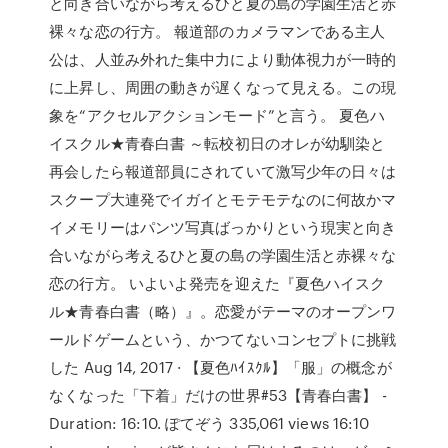
と向き合いながら考えるひと夏の島の学園生活と赤
裸々な恋の行方。 報道部のカメラマンである主人
公は、人並み外れた集中力により動体視力が一時的
に上昇し、周囲の動きが遅くなって見える。この現
象を“アクセルアクションモード”と言う。 夏色ハ
イスクル★青春白書 ～転校初日のオレが幼馴染と
再会したら報道部員にされていて激写少年の日々は
スクープ大連発でイガイとモテモテなのに何故かマ
イメモリーはパンツ写真ばっかりという現実と向き
合いながら考えるひと夏の島の学園生活と赤裸々な
恋の行方。 いよいよ発売を迎えた『夏色ハイスク
ル★青春白書（略）』。恋愛がテーマのオープンワ
ールドゲームという、かつてないコンセプトに挑戦
した Aug 14, 2017 · 【夏色ﾊｲｽｸﾙ】「服」の概念が
なくなった「下着」だけの世界#53【青春白書】 -
Duration: 16:10. ぽてぞう 335,061 views 16:10